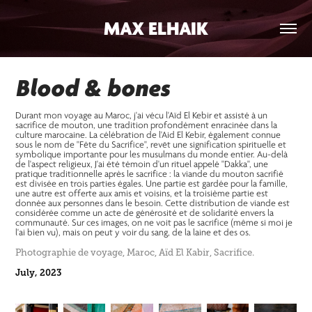
MAX ELHAIK
Blood & bones
Durant mon voyage au Maroc, j'ai vécu l'Aïd El Kebir et assisté à un
sacrifice de mouton, une tradition profondément enracinée dans la
culture marocaine. La célébration de l'Aid El Kebir, également connue
sous le nom de "Fête du Sacrifice", revēt une signification spirituelle et
symbolique importante pour les musulmans du monde entier. Au-delà
de l'aspect religieux, J'ai été témoin d'un rituel appelé "Dakka", une
pratique traditionnelle après le sacrifice : la viande du mouton sacrifié
est divisée en trois parties égales. Une partie est gardée pour la famille,
une autre est offerte aux amis et voisins, et la troisième partie est
donnée aux personnes dans le besoin. Cette distribution de viande est
considérée comme un acte de générosité et de solidarité envers la
communauté. Sur ces images, on ne voit pas le sacrifice (même si moi je
l'ai bien vu), mais on peut y voir du sang, de la laine et des os.
Photographie de voyage, Maroc, Aïd El Kabir, Sacrifice.
July, 2023