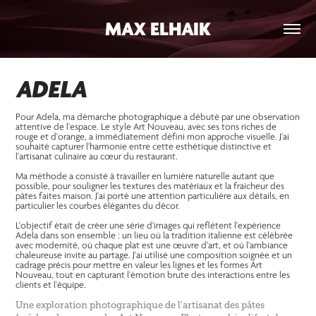
MAX ELHAIK
ADELA
Pour Adela, ma démarche photographique a débuté par une observation
attentive de l'espace. Le style Art Nouveau, avec ses tons riches de
rouge et d'orange, a immédiatement défini mon approche visuelle. J'ai
souhaité capturer l'harmonie entre cette esthétique distinctive et
l'artisanat culinaire au cœur du restaurant.
Ma méthode a consisté à travailler en lumière naturelle autant que
possible, pour souligner les textures des matériaux et la fraîcheur des
pâtes faites maison. J'ai porté une attention particulière aux détails, en
particulier les courbes élégantes du décor.
L'objectif était de créer une série d'images qui reflètent l'expérience
Adela dans son ensemble : un lieu où la tradition italienne est célébrée
avec modernité, où chaque plat est une œuvre d'art, et où l'ambiance
chaleureuse invite au partage. J'ai utilisé une composition soignée et un
cadrage précis pour mettre en valeur les lignes et les formes Art
Nouveau, tout en capturant l'émotion brute des interactions entre les
clients et l'équipe.
Une exploration photographique de l'artisanat des pâtes 